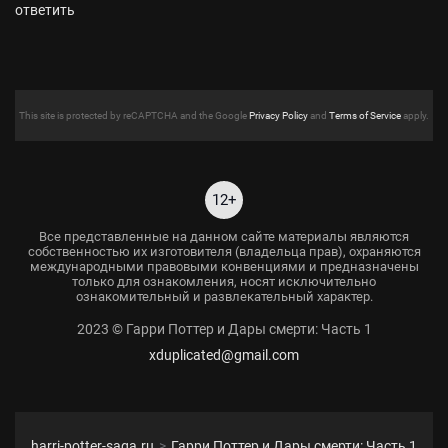
ответить
This site is protected by reCAPTCHA and the Google
Privacy Policy
and
Terms of Service
apply.
12+
Все представленные на данном сайте материалы являются
собственностью их изготовителя (владельца прав), охраняются
международными правовыми конвенциями и предназначены
только для ознакомления, носят исключительно
ознакомительный и развлекательный характер.
2023 © Гарри Поттер и Дары смерти: Часть 1
xduplicated@gmail.com
harri-potter-saga.ru
Гарри Поттер и Дары смерти: Часть 1